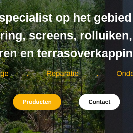
specialist op het gebied
ing, screens, rolluiken,
ren en terrasoverkappi
age
.
Reparatie
.
Onde
Producten
Contact