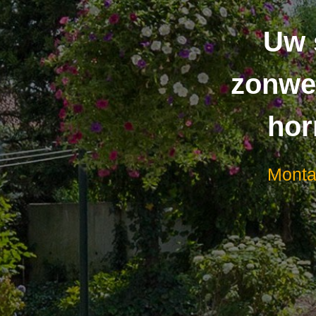
Uw 
zonwer
hor
Mont