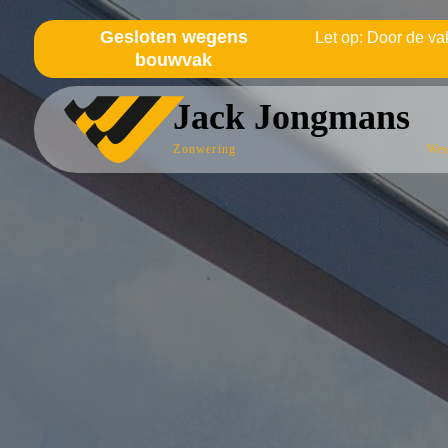
Gesloten wegens
Let op: Door de vak
bouwvak
Jack Jongmans
Zonwering
Wee