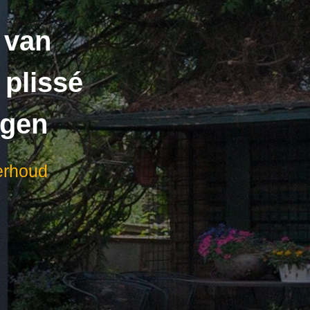
 van
 plissé
ngen
rhoud