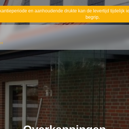
antieperiode en aanhoudende drukte kan de levertijd tijdelijk ie
begrip.
rt