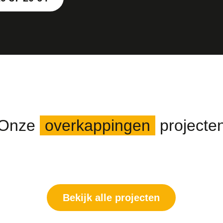
Onze
overkappingen
projecte
Bekijk alle projecten