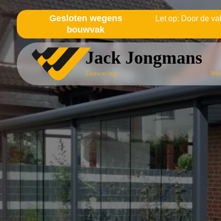
Gesloten wegens
Let op: Door de vak
bouwvak
Jack Jongmans
Zonwering
Wee