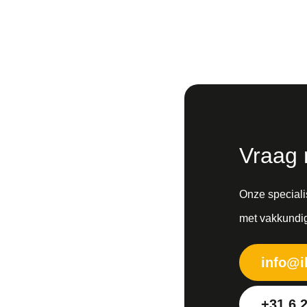
Vraag 
Onze specialis
met vakkundig
info@i
+31 6 2