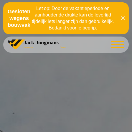
Let op: Door de vakantieperiode en
Gesloten
aanhoudende drukte kan de levertijd
×
wegens
tijdelijk iets langer zijn dan gebruikelijk.
bouwvak
Bedankt voor je begrip.
Jack Jongmans
Zonwering
Weert