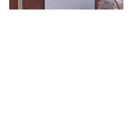
Rolluiken
>
Screens
>